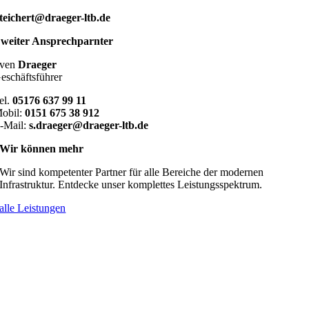
.teichert@draeger-ltb.de
weiter Ansprechparnter
ven
Draeger
eschäftsführer
el.
05176 637 99 11
obil:
0151 675 38 912
-Mail:
s.draeger@draeger-ltb.de
Wir können
mehr
Wir sind kompetenter Partner für alle Bereiche der modernen
Infrastruktur. Entdecke unser komplettes Leistungsspektrum.
alle Leistungen