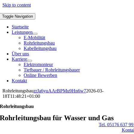
Skip to content
Toggle Navigation
Startseite
Leistungen
E-Mobilität
Rohrleitungsbau
Kabelleitungsbau
Über uns
Karriere
Elektromonteur
Tiefbauer / Rohrleitungsbauer
Online Bewerben
Kontakt
Rohrleitungsbau
zrJa6yuAArBPMu9Hn6w7
2026-03-
18T11:48:21+01:00
Rohrleitungsbau
Rohrleitungsbau für
Wasser und Gas
Tel. 05176 637 99
Konta